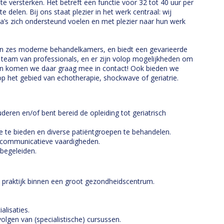
versterken. Het betreft een functie voor 32 tot 40 uur per
te delen. Bij ons staat plezier in het werk centraal: wij
ga’s zich ondersteund voelen en met plezier naar hun werk
en zes moderne behandelkamers, en biedt een gevarieerde
 team van professionals, en er zijn volop mogelijkheden om
Dan komen we daar graag mee in contact! Ook bieden we
op het gebied van echotherapie, shockwave of geriatrie.
eren en/of bent bereid de opleiding tot geriatrisch
ie te bieden en diverse patiëntgroepen te behandelen.
de communicatieve vaardigheden.
 begeleiden.
 praktijk binnen een groot gezondheidscentrum.
alisaties.
olgen van (specialistische) cursussen.