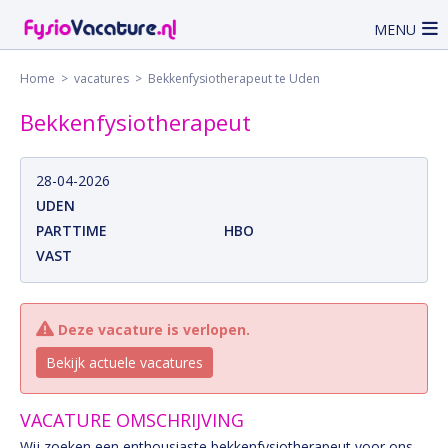
MENU
Home
>
vacatures
> Bekkenfysiotherapeut te Uden
Bekkenfysiotherapeut
28-04-2026
UDEN
PARTTIME
HBO
VAST
Deze vacature is verlopen.
Bekijk actuele vacatures
VACATURE OMSCHRIJVING
Wij zoeken een enthousiaste bekkenfysiotherapeut voor ons