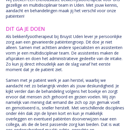
gezellige en multidisciplinair team in Uden. Met jouw kennis,
aandacht en behandelingen maak jij het verschil voor onze
patiënten!
DIT GA JE DOEN
Als bekkenfysiotherapeut bij Bruyst Uden lever je persoonlijke
zorg aan een gevarieerde patiëntengroep. Dit doe je niet
alleen. Samen met achttien andere specialisten en assistenten
vorm je een multidisciplinair team. De assistentes maken de
afspraken en doen het administratieve gedeelte van de intake.
Zo kun jij direct inhoudelijk aan de slag vanaf het eerste
moment dat je de patiënt ziet.
Samen met je patiënt werk je aan herstel, waarbij we
aandacht net zo belangrijk vinden als jouw deskundigheid. Je
kijkt verder dan de behandeling volgens het boekje en zorgt
ervoor dat mensen zich gehoord en gezien voelen. Wij zijn
namelijk van mening dat iemand die zich op zijn gemak voelt
en gemotiveerd is, sneller herstelt. Met verschillende disciplines
onder één dak zijn de lijnen kort en kun je makkelijk
overleggen en eventueel patiënten doorverwijzen naar een
collega, als die de best passende zorg kan bieden. Dat is wat
ons onderscheidend maakt: echte, oprechte en