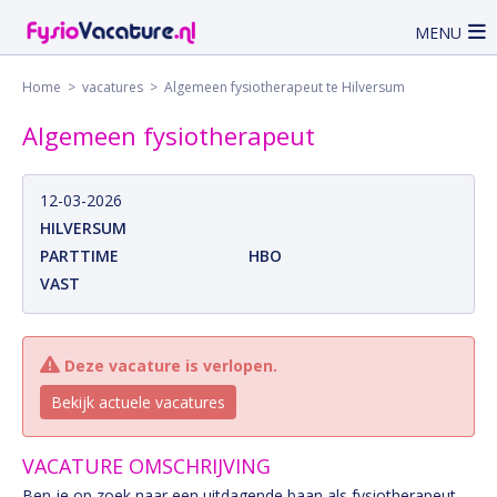
MENU
Home
>
vacatures
> Algemeen fysiotherapeut te Hilversum
Algemeen fysiotherapeut
12-03-2026
HILVERSUM
PARTTIME
HBO
VAST
Deze vacature is verlopen.
Bekijk actuele vacatures
VACATURE OMSCHRIJVING
Ben je op zoek naar een uitdagende baan als fysiotherapeut