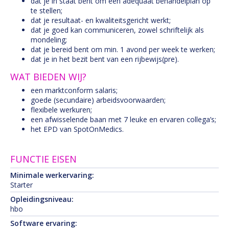
dat je in staat bent om een adequaat behandelplan op
te stellen;
dat je resultaat- en kwaliteitsgericht werkt;
dat je goed kan communiceren, zowel schriftelijk als
mondeling;
dat je bereid bent om min. 1 avond per week te werken;
dat je in het bezit bent van een rijbewijs(pre).
WAT BIEDEN WIJ?
een marktconform salaris;
goede (secundaire) arbeidsvoorwaarden;
flexibele werkuren;
een afwisselende baan met 7 leuke en ervaren collega’s;
het EPD van SpotOnMedics.
FUNCTIE EISEN
Minimale werkervaring:
Starter
Opleidingsniveau:
hbo
Software ervaring: