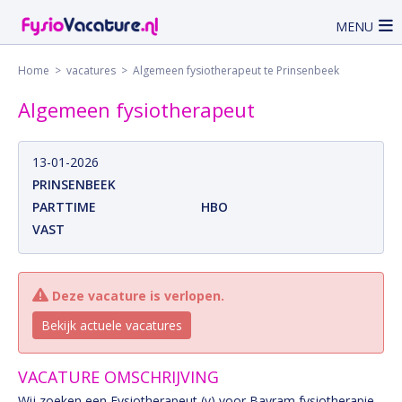
MENU
Home
>
vacatures
> Algemeen fysiotherapeut te Prinsenbeek
Algemeen fysiotherapeut
13-01-2026
PRINSENBEEK
PARTTIME
HBO
VAST
Deze vacature is verlopen.
Bekijk actuele vacatures
VACATURE OMSCHRIJVING
Wij zoeken een Fysiotherapeut (v) voor Bayram fysiotherapie