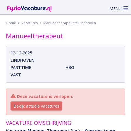
MENU
Home
>
vacatures
> Manueeltherapeut te Eindhoven
Manueeltherapeut
12-12-2025
EINDHOVEN
PARTTIME
HBO
VAST
Deze vacature is verlopen.
Bekijk actuele vacatures
VACATURE OMSCHRIJVING
Vacature: Manueel Therapeut (i.o.) – Kom ons team