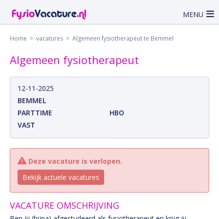
MENU
Home
>
vacatures
> Algemeen fysiotherapeut te Bemmel
Algemeen fysiotherapeut
12-11-2025
BEMMEL
PARTTIME
HBO
VAST
Deze vacature is verlopen.
Bekijk actuele vacatures
VACATURE OMSCHRIJVING
Ben jij (bijna) afgestudeerd als fysiotherapeut en krijg jij