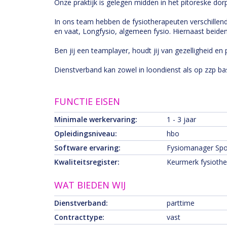
Onze praktijk is gelegen midden in het pitoreske dorp
In ons team hebben de fysiotherapeuten verschillend
en vaat, Longfysio, algemeen fysio. Hiernaast beide
Ben jij een teamplayer, houdt jij van gezelligheid en p
Dienstverband kan zowel in loondienst als op zzp bas
FUNCTIE EISEN
Minimale werkervaring:
1 - 3 jaar
Opleidingsniveau:
hbo
Software ervaring:
Fysiomanager S
Kwaliteitsregister:
Keurmerk fysioth
WAT BIEDEN WIJ
Dienstverband:
parttime
Contracttype:
vast