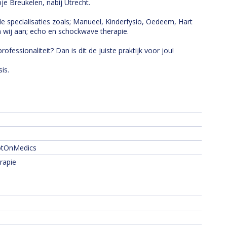
je Breukelen, nabij Utrecht.
e specialisaties zoals; Manueel, Kinderfysio, Oedeem, Hart
n wij aan; echo en schockwave therapie.
rofessionaliteit? Dan is dit de juiste praktijk voor jou!
is.
potOnMedics
erapie