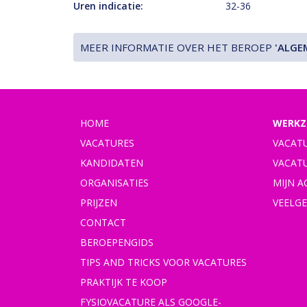
Uren indicatie:
32-36
MEER INFORMATIE OVER HET BEROEP
'ALGE
HOME
WERKZ
VACATURES
VACAT
KANDIDATEN
VACAT
ORGANISATIES
MIJN 
PRIJZEN
VEELG
CONTACT
BEROEPENGIDS
TIPS AND TRICKS VOOR VACATURES
PRAKTIJK TE KOOP
FYSIOVACATURE ALS GOOGLE-