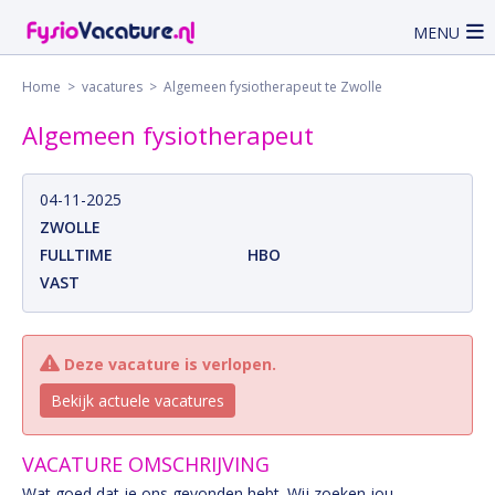
MENU
Home
>
vacatures
> Algemeen fysiotherapeut te Zwolle
Algemeen fysiotherapeut
04-11-2025
ZWOLLE
FULLTIME
HBO
VAST
Deze vacature is verlopen.
Bekijk actuele vacatures
VACATURE OMSCHRIJVING
Wat goed dat je ons gevonden hebt. Wij zoeken jou.