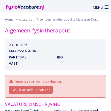
MENU
Home
>
vacatures
> Algemeen fysiotherapeut te Maarssen-Dorp
Algemeen fysiotherapeut
23-10-2025
MAARSSEN-DORP
PARTTIME
HBO
VAST
Deze vacature is verlopen.
Bekijk actuele vacatures
VACATURE OMSCHRIJVING
Vacature: Sportfysiotherapeut (minimaal 3 dagen per week,