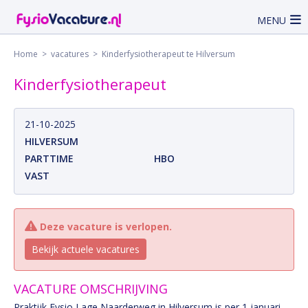
MENU
Home
>
vacatures
> Kinderfysiotherapeut te Hilversum
Kinderfysiotherapeut
21-10-2025
HILVERSUM
PARTTIME
HBO
VAST
Deze vacature is verlopen.
Bekijk actuele vacatures
VACATURE OMSCHRIJVING
Praktijk Fysio Lage Naarderweg in Hilversum is per 1 januari