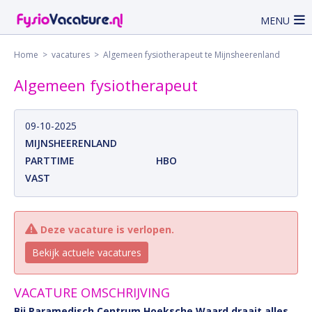
MENU
Home
>
vacatures
> Algemeen fysiotherapeut te Mijnsheerenland
Algemeen fysiotherapeut
09-10-2025
MIJNSHEERENLAND
PARTTIME
HBO
VAST
Deze vacature is verlopen.
Bekijk actuele vacatures
VACATURE OMSCHRIJVING
Bij Paramedisch Centrum Hoeksche Waard draait alles