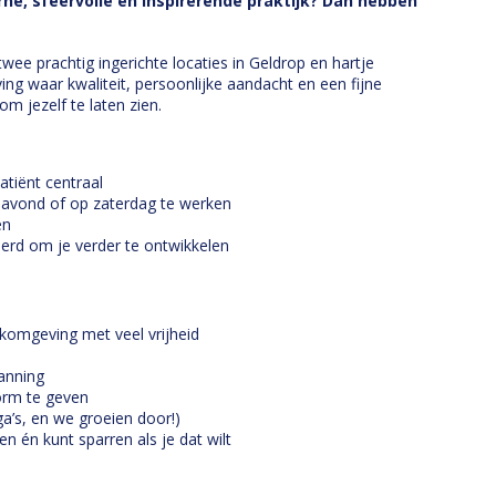
ne, sfeervolle en inspirerende praktijk? Dan hebben
wee prachtig ingerichte locaties in Geldrop en hartje
g waar kwaliteit, persoonlijke aandacht en een fijne
om jezelf te laten zien.
atiënt centraal
e avond of op zaterdag te werken
en
veerd om je verder te ontwikkelen
komgeving met veel vrijheid
lanning
orm te geven
a’s, en we groeien door!)
en én kunt sparren als je dat wilt