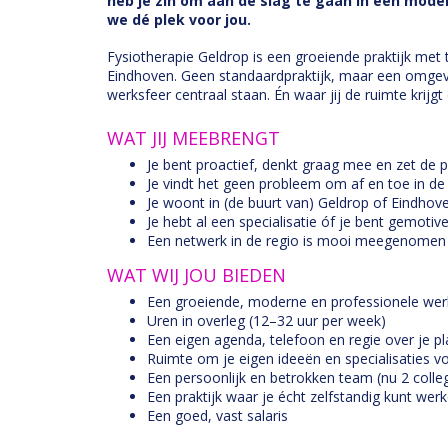
heb je zin om aan de slag te gaan in een moder
we dé plek voor jou.
Fysiotherapie Geldrop is een groeiende praktijk met t
Eindhoven. Geen standaardpraktijk, maar een omgevin
werksfeer centraal staan. Én waar jij de ruimte krijgt 
WAT JIJ MEEBRENGT
Je bent proactief, denkt graag mee en zet de p
Je vindt het geen probleem om af en toe in d
Je woont in (de buurt van) Geldrop of Eindhov
Je hebt al een specialisatie óf je bent gemoti
Een netwerk in de regio is mooi meegenomen
WAT WIJ JOU BIEDEN
Een groeiende, moderne en professionele wer
Uren in overleg (12–32 uur per week)
Een eigen agenda, telefoon en regie over je p
Ruimte om je eigen ideeën en specialisaties v
Een persoonlijk en betrokken team (nu 2 colleg
Een praktijk waar je écht zelfstandig kunt werk
Een goed, vast salaris