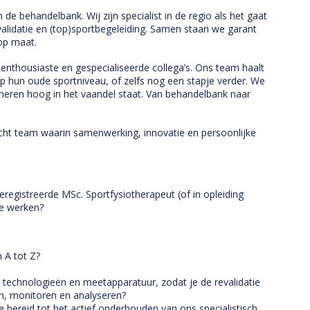
de behandelbank. Wij zijn specialist in de regio als het gaat
validatie en (top)sportbegeleiding. Samen staan we garant
op maat.
 enthousiaste en gespecialiseerde collega’s. Ons team haalt
op hun oude sportniveau, of zelfs nog een stapje verder. We
eneren hoog in het vaandel staat. Van behandelbank naar
hecht team waarin samenwerking, innovatie en persoonlijke
geregistreerde MSc. Sportfysiotherapeut (of in opleiding
te werken?
n A tot Z?
technologieën en meetapparatuur, zodat je de revalidatie
n, monitoren en analyseren?
bereid tot het actief onderhouden van ons specialistisch