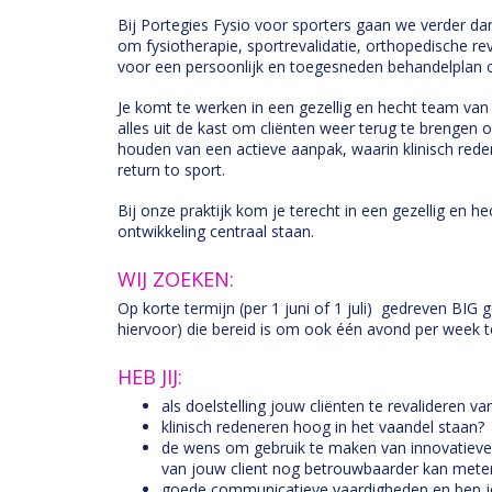
Bij Portegies Fysio voor sporters gaan we verder dan 
om fysiotherapie, sportrevalidatie, orthopedische re
voor een persoonlijk en toegesneden behandelplan 
Je komt te werken in een gezellig en hecht team van
alles uit de kast om cliënten weer terug te brengen 
houden van een actieve aanpak, waarin klinisch red
return to sport.
Bij onze praktijk kom je terecht in een gezellig en 
ontwikkeling centraal staan.
WIJ ZOEKEN:
Op korte termijn (per 1 juni of 1 juli) gedreven BIG 
hiervoor) die bereid is om ook één avond per week 
HEB JIJ:
als doelstelling jouw cliënten te revalideren va
klinisch redeneren hoog in het vaandel staan?
de wens om gebruik te maken van innovatieve 
van jouw client nog betrouwbaarder kan mete
goede communicatieve vaardigheden en ben je 