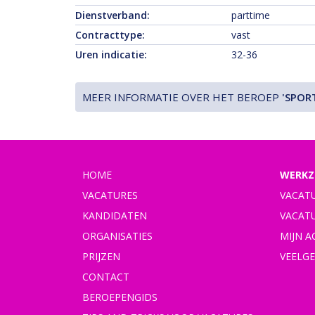
Dienstverband:
parttime
Contracttype:
vast
Uren indicatie:
32-36
MEER INFORMATIE OVER HET BEROEP
'SPOR
HOME
WERKZ
VACATURES
VACAT
KANDIDATEN
VACAT
ORGANISATIES
MIJN 
PRIJZEN
VEELG
CONTACT
BEROEPENGIDS