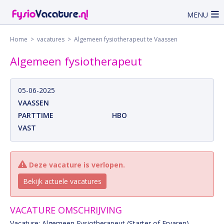
MENU
Home
>
vacatures
> Algemeen fysiotherapeut te Vaassen
Algemeen fysiotherapeut
05-06-2025
VAASSEN
PARTTIME
HBO
VAST
Deze vacature is verlopen.
Bekijk actuele vacatures
VACATURE OMSCHRIJVING
Vacature: Algemeen Fysiotherapeut (Starter of Ervaren) –