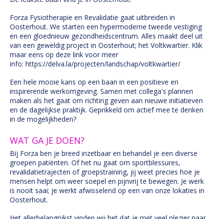
Forza Fysiotherapie en Revalidatie gaat uitbreiden in
Oosterhout. We starten een hypermoderne tweede vestiging
en een gloednieuw gezondheidscentrum. Alles maakt deel uit
van een geweldig project in Oosterhout; het Voltkwartier. Klik
maar eens op deze link voor meer
info: https://delva.la/projecten/landschap/voltkwartier/
Een hele mooie kans op een baan in een positieve en
inspirerende werkomgeving. Samen met collega's plannen
maken als het gaat om richting geven aan nieuwe initiatieven
en de dagelijkse praktijk. Geprikkeld om actief mee te denken
in de mogelijkheden?
WAT GA JE DOEN?
Bij Forza ben je breed inzetbaar en behandel je een diverse
groepen patiënten. Of het nu gaat om sportblessures,
revalidatietrajecten of groepstraining, jij weet precies hoe je
mensen helpt om weer soepel en pijnvrij te bewegen. Je werk
is nooit saai; je werkt afwisselend op een van onze lokaties in
Oosterhout.
Het allerbelangrijkst vinden wij het dat je met veel plezier naar