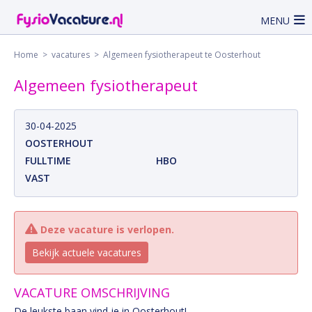
MENU
Home
>
vacatures
> Algemeen fysiotherapeut te Oosterhout
Algemeen fysiotherapeut
30-04-2025
OOSTERHOUT
FULLTIME
HBO
VAST
Deze vacature is verlopen.
Bekijk actuele vacatures
VACATURE OMSCHRIJVING
De leukste baan vind je in Oosterhout!