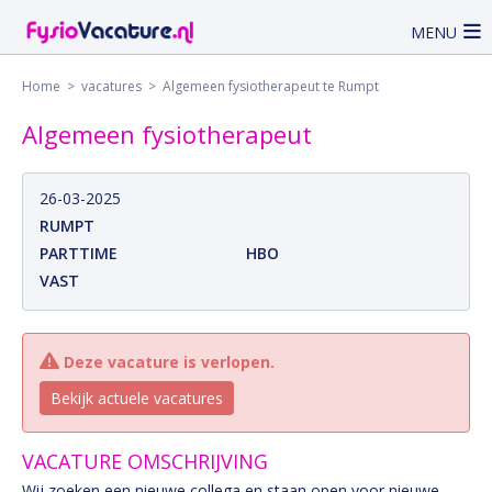
MENU
Home
>
vacatures
> Algemeen fysiotherapeut te Rumpt
Algemeen fysiotherapeut
26-03-2025
RUMPT
PARTTIME
HBO
VAST
Deze vacature is verlopen.
Bekijk actuele vacatures
VACATURE OMSCHRIJVING
Wij zoeken een nieuwe collega en staan open voor nieuwe