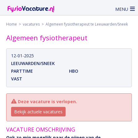
MENU
Home
>
vacatures
> Algemeen fysiotherapeut te Leeuwarden/Sneek
Algemeen fysiotherapeut
12-01-2025
LEEUWARDEN/SNEEK
PARTTIME
HBO
VAST
Deze vacature is verlopen.
Bekijk actuele vacatures
VACATURE OMSCHRIJVING
Ook zo min mogelijk naar de pijpen van de