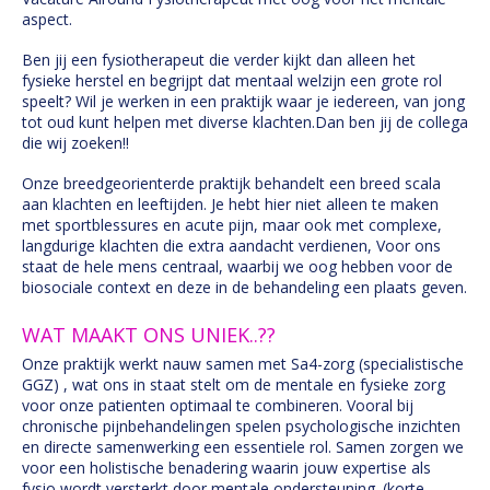
aspect.
Ben jij een fysiotherapeut die verder kijkt dan alleen het
fysieke herstel en begrijpt dat mentaal welzijn een grote rol
speelt? Wil je werken in een praktijk waar je iedereen, van jong
tot oud kunt helpen met diverse klachten.Dan ben jij de collega
die wij zoeken!!
Onze breedgeorienterde praktijk behandelt een breed scala
aan klachten en leeftijden. Je hebt hier niet alleen te maken
met sportblessures en acute pijn, maar ook met complexe,
langdurige klachten die extra aandacht verdienen, Voor ons
staat de hele mens centraal, waarbij we oog hebben voor de
biosociale context en deze in de behandeling een plaats geven.
WAT MAAKT ONS UNIEK..??
Onze praktijk werkt nauw samen met Sa4-zorg (specialistische
GGZ) , wat ons in staat stelt om de mentale en fysieke zorg
voor onze patienten optimaal te combineren. Vooral bij
chronische pijnbehandelingen spelen psychologische inzichten
en directe samenwerking een essentiele rol. Samen zorgen we
voor een holistische benadering waarin jouw expertise als
fysio wordt versterkt door mentale ondersteuning. (korte