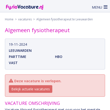
MENU
Home
>
vacatures
> Algemeen fysiotherapeut te Leeuwarden
Algemeen fysiotherapeut
19-11-2024
LEEUWARDEN
PARTTIME
HBO
VAST
Deze vacature is verlopen.
Bekijk actuele vacatures
VACATURE OMSCHRIJVING
Vacature Alround Fysiotherapeut met oog voor het mentale