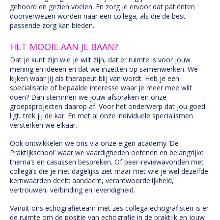
gehoord en gezien voelen. En zorg je ervoor dat patiënten
doorverwezen worden naar een collega, als die de best
passende zorg kan bieden.
HET MOOIE AAN JE BAAN?
Dat je kunt zijn wie je wilt zijn, dat er ruimte is voor jouw
mening en ideeën en dat we inzetten op samenwerken. We
kijken waar jij als therapeut blij van wordt. Heb je een
specialisatie of bepaalde interesse waar je meer mee wilt
doen? Dan stemmen we jouw afspraken en onze
groepsprojecten daarop af. Voor het onderwerp dat jou goed
ligt, trek jij de kar. En met al onze individuele specialismen
versterken we elkaar.
Ook ontwikkelen we ons via onze eigen academy ‘De
Praktijkschool’ waar we vaardigheden oefenen en belangrijke
thema’s en casussen bespreken. Of peer-reviewavonden met
collega’s die je niet dagelijks ziet maar met wie je wel dezelfde
kernwaarden deelt: aandacht, verantwoordelijkheid,
vertrouwen, verbinding en levendigheid.
Vanuit ons echografieteam met zes collega echografisten is er
de ruimte om de positie van echografie in de praktijk en jouw