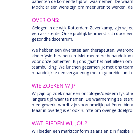
patiënten de komende tijd wil waarnemen. De waarn
Mocht er een wens zijn om meer uren te werken, dan
OVER ONS:
Gelegen in de wijk Rotterdam Zevenkamp, zijn wij e
een assistente. Onze praktijk kenmerkt zich door e
gezondheidscentrum.
We hebben een diversiteit aan therapeuten, waarond
kinderfysiotherapeuten. Met meerdere behandelkamer
voor onze patiënten. Bij ons gaat het niet alleen o
teambuilding. We lunchen gezamenlijk met ons team e
maandelijkse een vergadering met uitgebreide lunch.
WIE ZOEKEN WIJ?
Wij zijn op zoek naar een oncologie/oedeem fysioth
langere tijd waar te nemen. De waarneming zal sta
mee gewerkt wordt zijn voornamelijk patiënten binn
Maar in overleg is er ook ruimte om overige doelgr
WAT BIEDEN WIJ JOU?
Wij bieden een marktconform salaris en zijn flexibel