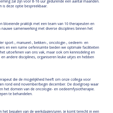
eming zal zijn voor 8-16 uur gedurende een aantal maanden.
 is deze optie bespreekbaar.
en bloeiende praktijk met een team van 10 therapeuten en
en nauwe samenwerking met diverse disciplines binnen het
er sport-, manueel-, bekken-, oncologie-, oedeem- en
s en een ruime oefenruimte bieden we optimale faciliteiten
m het uitoefenen van ons vak, maar ook om kennisdeling en
n andere disciplines, organiseren leuke uitjes en hebben
erapeut die de mogelijkheid heeft om onze collega voor
rten rond eind november/begin december. De doelgroep waar
en het domein van de oncologie- en oedeemfysiotherapie.
oepen te behandelen.
 in het bepalen van de werkdagen/uren. Je komt terecht in een