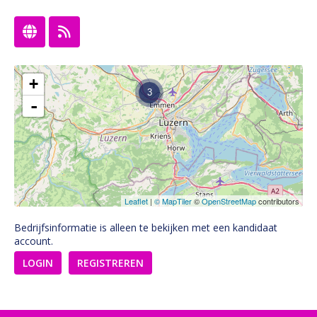
+
3
-
Leaflet
|
© MapTiler
©
OpenStreetMap
contributors
Bedrijfsinformatie is alleen te bekijken met een kandidaat
account.
LOGIN
REGISTREREN