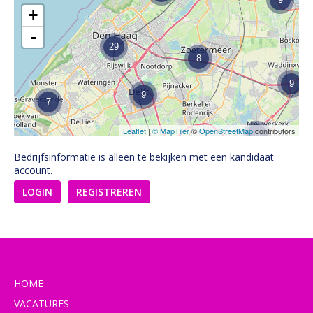
+
-
29
8
9
9
7
Leaflet
|
© MapTiler
©
OpenStreetMap
contributors
8
Bedrijfsinformatie is alleen te bekijken met een kandidaat
account.
LOGIN
REGISTREREN
HOME
VACATURES