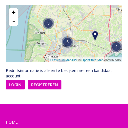
+
-
3
6
4
Leaflet
|
© MapTiler
©
OpenStreetMap
contributors
4
Bedrijfsinformatie is alleen te bekijken met een kandidaat
account.
LOGIN
REGISTREREN
HOME