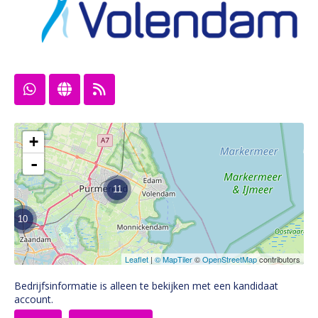
+
-
11
10
Leaflet
|
© MapTiler
©
OpenStreetMap
contributors
Bedrijfsinformatie is alleen te bekijken met een kandidaat
account.
10