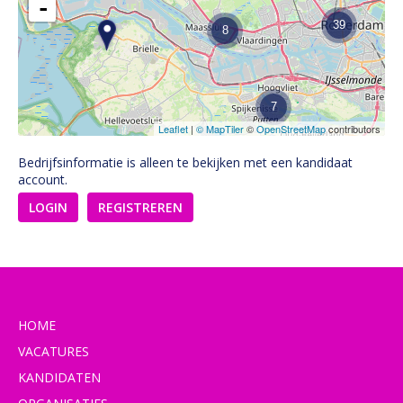
-
39
8
7
Leaflet
|
© MapTiler
©
OpenStreetMap
contributors
Bedrijfsinformatie is alleen te bekijken met een kandidaat
account.
LOGIN
REGISTREREN
HOME
VACATURES
KANDIDATEN