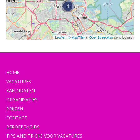
4
Leaflet
|
© MapTiler
©
OpenStreetMap
contributors
HOME
VACATURES
KANDIDATEN
ORGANISATIES
PRIJZEN
CONTACT
BEROEPENGIDS
TIPS AND TRICKS VOOR VACATURES